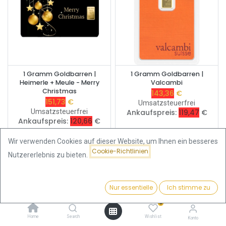
1 Gramm Goldbarren |
1 Gramm Goldbarren |
Heimerle + Meule - Merry
Valcambi
Christmas
143,36
€
151,73
€
Umsatzsteuerfrei
Umsatzsteuerfrei
Ankaufspreis:
119,47
€
Ankaufspreis:
120,66
€
Wir verwenden Cookies auf dieser Website, um Ihnen ein besseres
Cookie-Richtlinien
Geschenkidee
Nutzererlebnis zu bieten.
Nur essentielle
Ich stimme zu
Filter
Beliebteste
0
Home
Search
Wishlist
Konto