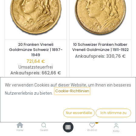
20 Franken Vreneli
10 Schweizer Franken halber
Goldmünze Schweiz | 1897-
Vreneli Goldmünze | 1911-1922
1949
Ankaufspreis:
330,76
€
721,64
€
Umsatzsteuerfrei
Ankaufspreis:
662,66
€
Wir verwenden Cookies auf dieser Website, um Ihnen ein besseres
Cookie-Richtlinien
Nutzererlebnis zu bieten.
Nur essentielle
Ich stimme zu
Filter
Beliebteste
0
Home
Search
Wishlist
Konto