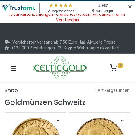
Wartungsarbeiten am Kreditkarten und Krypto Bezahlmodul. In der
✕
Zeit vom 20.07. - 09.08.2026 können keine Krypto oder
Kreditkartenzahlungen verarbeitet werden. Wir danken für Ihr
Verständnis
Versicherter Versand ab 7,50 Euro
Aktuelle Preise
+130.000 Bestellungen
Krypto Währungen akzeptiert
0
Shop
3 Artikel gefunden.
Goldmünzen Schweitz