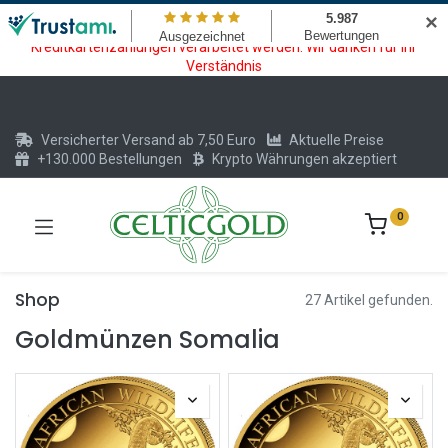
Wartungsarbeiten am Kreditkarten und Krypto Bezahlmodul. In der
✕
Zeit vom 20.07. - 09.08.2026 können keine Krypto oder
Kreditkartenzahlungen verarbeitet werden. Wir danken für Ihr
Verständnis
Versicherter Versand ab 7,50 Euro
Aktuelle Preise
+130.000 Bestellungen
Krypto Währungen akzeptiert
0
Shop
27 Artikel gefunden.
Goldmünzen Somalia