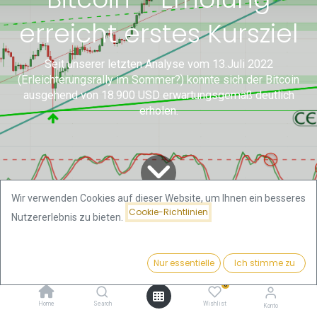
erreicht erstes Kursziel
Seit unserer letzten Analyse vom 13.Juli 2022
(Erleichterungsrally im Sommer?) konnte sich der Bitcoin
ausgehend von 18.900 USD erwartungsgemäß deutlich
erholen.
Wir verwenden Cookies auf dieser Website, um Ihnen ein besseres
Cookie-Richtlinien
Nutzererlebnis zu bieten.
Alle
Gold- und Bitcoin Analysen
Bitcoin – Erholung erreicht erstes Kursziel
Blogs
von Florian Grummes
Nur essentielle
Ich stimme zu
1. Rückblick
0
Home
Search
Wishlist
Konto