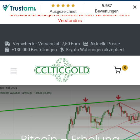
Wartungsarbeiten am Kreditkarten und Krypto Bezahlmodul. In der
✕
Zeit vom 20.07. - 09.08.2026 können keine Krypto oder
Kreditkartenzahlungen verarbeitet werden. Wir danken für Ihr
Verständnis
Versicherter Versand ab 7,50 Euro
Aktuelle Preise
+130.000 Bestellungen
Krypto Währungen akzeptiert
0
Bitcoin – Erholung