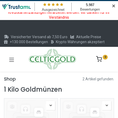
Wartungsarbeiten am Kreditkarten und Krypto Bezahlmodul. In der
✕
Zeit vom 20.07. - 09.08.2026 können keine Krypto oder
Kreditkartenzahlungen verarbeitet werden. Wir danken für Ihr
Verständnis
Versicherter Versand ab 7,50 Euro
Aktuelle Preise
+130.000 Bestellungen
Krypto Währungen akzeptiert
0
Shop
2 Artikel gefunden.
1 Kilo Goldmünzen