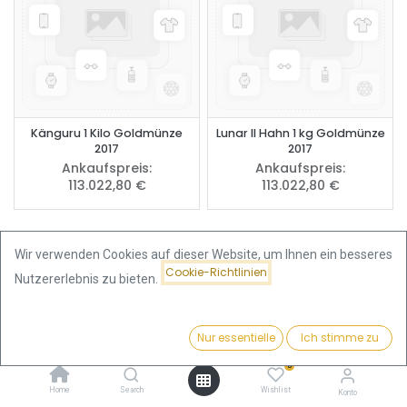
Känguru 1 Kilo Goldmünze
Lunar II Hahn 1 kg Goldmünze
2017
2017
Ankaufspreis:
Ankaufspreis:
113.022,80
€
113.022,80
€
Wir verwenden Cookies auf dieser Website, um Ihnen ein besseres
Cookie-Richtlinien
Nutzererlebnis zu bieten.
1 Kilo Goldmünzen kaufen –
Das imposanteste Stück
Nur essentielle
Ich stimme zu
Filter
Beliebteste
physisches Gold
0
Home
Search
Wishlist
Konto
Die
1-Kilo-Goldmünze
enthält exakt 1.000 Gramm Feingold und ist