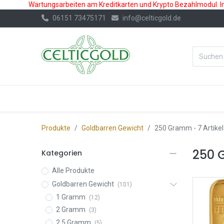
Wartungsarbeiten am Kreditkarten und Krypto Bezahlmodul. In 
06151 73475171
info@celticgold.de
%Bester Prei
GOLD
SILBER
Produkte
Goldbarren Gewicht
250 Gramm
- 7 Artikel
250 
Kategorien
Alle Produkte
Goldbarren Gewicht
(101)
1 Gramm
(12)
2 Gramm
(3)
2,5 Gramm
(5)