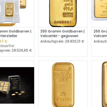
Kaufen
Kaufen
amm Goldbarren |
250 Gramm Goldbarren |
250 Gr
 Hersteller
Valcambi - gegossen
Valcam
37
€
Ankaufspreis:
28.830,13
€
Ankaufs
teuerfrei
spreis:
28.526,65
€