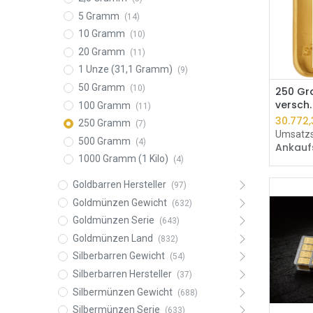
5 Gramm
(14)
10 Gramm
(10)
20 Gramm
(11)
1 Unze (31,1 Gramm)
(9)
50 Gramm
(10)
250 Gr
versch.
100 Gramm
(11)
30.772,
250 Gramm
(7)
Umsatzs
500 Gramm
(4)
Ankauf
1000 Gramm (1 Kilo)
(4)
Goldbarren Hersteller
(97)
Goldmünzen Gewicht
(632)
Goldmünzen Serie
(643)
Goldmünzen Land
(832)
Silberbarren Gewicht
(54)
Silberbarren Hersteller
(37)
Silbermünzen Gewicht
(688)
Silbermünzen Serie
(633)