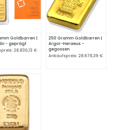
Kaufen
amm Goldbarren |
250 Gramm Goldbarren |
bi - geprägt
Argor-Heraeus -
gegossen
preis:
28.830,13
€
Ankaufspreis:
28.678,39
€