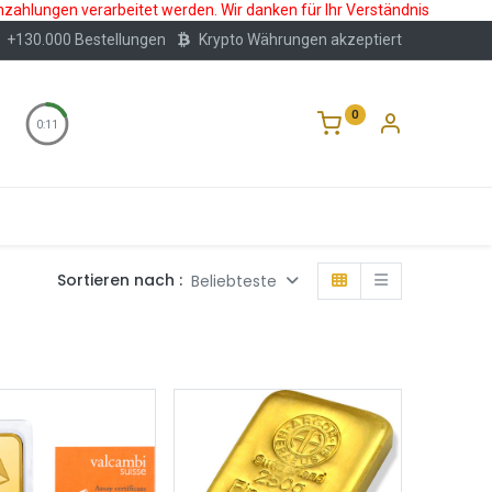
nzahlungen verarbeitet werden. Wir danken für Ihr Verständnis
+130.000 Bestellungen
Krypto Währungen akzeptiert
0
0:10
Wertlagerung
Blog
Über Uns
Häufige F
Sortieren nach :
Beliebteste