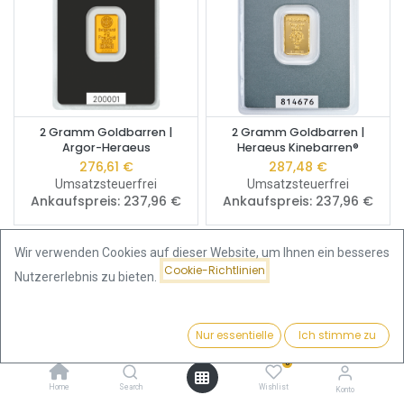
2 Gramm Goldbarren |
2 Gramm Goldbarren |
Argor-Heraeus
Heraeus Kinebarren®
276,61
€
287,48
€
Umsatzsteuerfrei
Umsatzsteuerfrei
Ankaufspreis:
237,96
€
Ankaufspreis:
237,96
€
Wir verwenden Cookies auf dieser Website, um Ihnen ein besseres
Geschenkidee
Cookie-Richtlinien
Nutzererlebnis zu bieten.
Nur essentielle
Ich stimme zu
Filter
Beliebteste
0
Home
Search
Wishlist
Konto