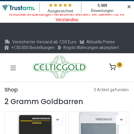
Wartungsarbeiten am Kreditkarten und Krypto Bezahlmodul. In der
✕
Zeit vom 20.07. - 09.08.2026 können keine Krypto oder
Kreditkartenzahlungen verarbeitet werden. Wir danken für Ihr
Verständnis
Versicherter Versand ab 7,50 Euro
Aktuelle Preise
+130.000 Bestellungen
Krypto Währungen akzeptiert
0
Shop
3 Artikel gefunden.
2 Gramm Goldbarren