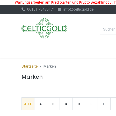
Wartungsarbeiten am Kreditkarten und Krypto Bezahlmodul. In 
06151 73475171
info@celticgold.de
%Bester Prei
GOLD
SILBER
Startseite
Marken
Marken
ALLE
A
B
C
D
E
F