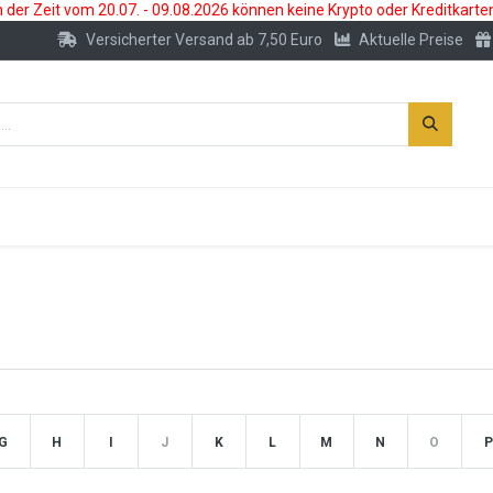
der Zeit vom 20.07. - 09.08.2026 können keine Krypto oder Kreditkarte
Versicherter Versand ab 7,50 Euro
Aktuelle Preise
s
Neu
Edelmetallkonto
Zubehör
G
H
I
J
K
L
M
N
O
P