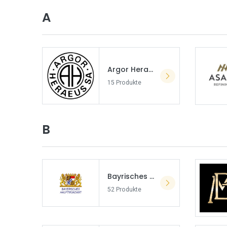
A
Argor Heraeus
15 Produkte
B
Bayrisches Hauptmünzamt
52 Produkte