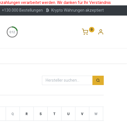
nzahlungen verarbeitet werden. Wir danken für Ihr Verständnis
+130.000 Bestellungen
Krypto Währungen akzeptiert
0
0:12
Wertlagerung
Blog
Über Uns
Häufige F
Q
R
S
T
U
V
W
X
Y