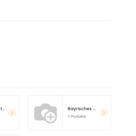
Banco Central de Chile
Bayrisches Hauptmünzamt oder Geiger Edelmetalle
7 Produkte