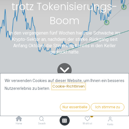
trotz Tokenisierungs-
Boom
In den vergangenen fünf Wochen hielt die Schwäche im
Krypto-Sektor an, nachdem der starke Rückgang seit
Anfang Oktober die Stimmung bereits in den Keller
gedrückt hatte.
Wir verwenden Cookies auf dieser Website, um Ihnen ein besseres
Cookie-Richtlinien
Nutzererlebnis zu bieten.
Alle
Gold- und Bitcoin
Bitcoin – Krypto-Winter trotz Tokenisierungs-Boom
Blogs
Analysen von Florian
Nur essentielle
Ich stimme zu
Grummes
0
1. Rückblick
Home
Search
Wishlist
Konto