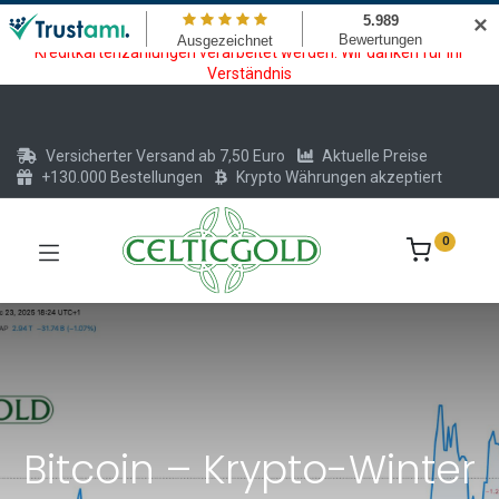
Wartungsarbeiten am Kreditkarten und Krypto Bezahlmodul. In der
✕
Zeit vom 20.07. - 09.08.2026 können keine Krypto oder
Kreditkartenzahlungen verarbeitet werden. Wir danken für Ihr
Verständnis
Versicherter Versand ab 7,50 Euro
Aktuelle Preise
+130.000 Bestellungen
Krypto Währungen akzeptiert
0
Bitcoin – Krypto-Winter