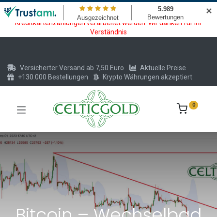
Wartungsarbeiten am Kreditkarten und Krypto Bezahlmodul. In der
✕
Zeit vom 20.07. - 09.08.2026 können keine Krypto oder
Kreditkartenzahlungen verarbeitet werden. Wir danken für Ihr
Verständnis
Versicherter Versand ab 7,50 Euro
Aktuelle Preise
+130.000 Bestellungen
Krypto Währungen akzeptiert
0
Bitcoin – Wechselbad