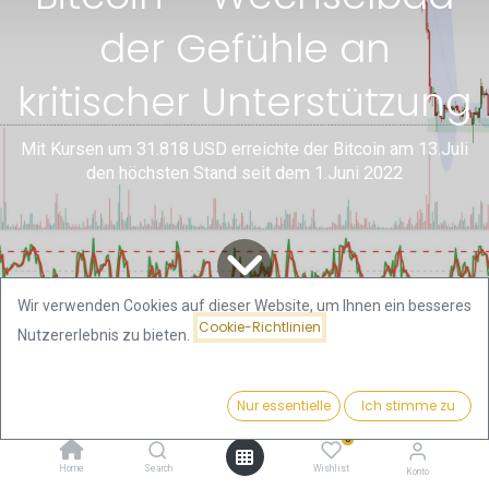
der Gefühle an
kritischer Unterstützung
Mit Kursen um 31.818 USD erreichte der Bitcoin am 13.Juli
den höchsten Stand seit dem 1.Juni 2022
Wir verwenden Cookies auf dieser Website, um Ihnen ein besseres
Cookie-Richtlinien
Nutzererlebnis zu bieten.
Alle
Gold- und Bitcoin
Bitcoin – Wechselbad der Gefühle an kritischer Unterstützung
Blogs
Analysen von Florian
Nur essentielle
Ich stimme zu
Grummes
0
Home
Search
Wishlist
1. Rückblick
Konto