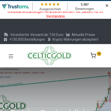
Wartungsarbeiten am Kreditkarten und Krypto Bezahlmodul. In der
✕
Zeit vom 20.07. - 09.08.2026 können keine Krypto oder
Kreditkartenzahlungen verarbeitet werden. Wir danken für Ihr
Verständnis
Versicherter Versand ab 7,50 Euro
Aktuelle Preise
+130.000 Bestellungen
Krypto Währungen akzeptiert
0