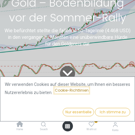
Gold – Bodenbildung
vor der Sommer-Rally
Wie befürchtet stellte die fallende 50-Tagelinie (4.468 USD)
in den vergangenen Monaten eine unüberwindbare Hürde
für den Goldpreis dar.
Wir verwenden Cookies auf dieser Website, um Ihnen ein besseres
Cookie-Richtlinien
Nutzererlebnis zu bieten.
Alle
Gold- und Bitcoin Analysen
Gold – Bodenbildung vor der Sommer-Rally
Blogs
von Florian Grummes
Nur essentielle
Ich stimme zu
1. Rückblick – Erster Test der 4.000-
0
Home
Search
Wishlist
USD-Marke
Konto