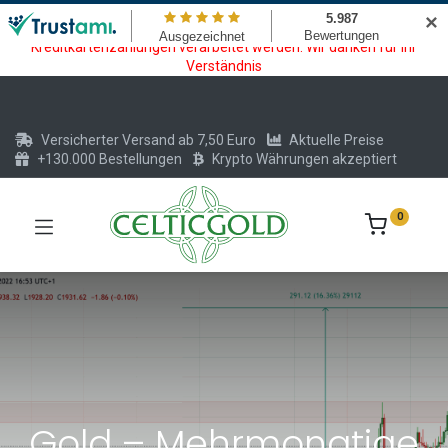
Wartungsarbeiten am Kreditkarten und Krypto Bezahlmodul. In der
✕
Zeit vom 20.07. - 09.08.2026 können keine Krypto oder
Kreditkartenzahlungen verarbeitet werden. Wir danken für Ihr
Verständnis
Versicherter Versand ab 7,50 Euro
Aktuelle Preise
+130.000 Bestellungen
Krypto Währungen akzeptiert
0
Gold – Mehrmonatige