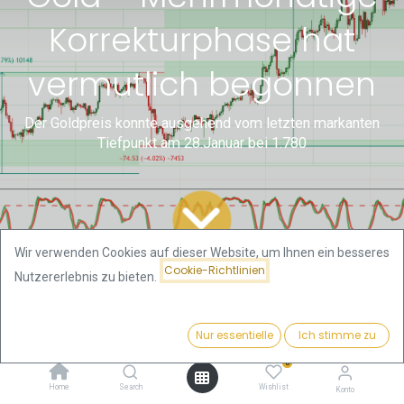
Korrekturphase hat
vermutlich begonnen
Der Goldpreis konnte ausgehend vom letzten markanten
Tiefpunkt am 28.Januar bei 1.780
Wir verwenden Cookies auf dieser Website, um Ihnen ein besseres
Cookie-Richtlinien
Nutzererlebnis zu bieten.
Alle
Gold- und Bitcoin
Gold – Mehrmonatige Korrekturphase hat vermutlich begonnen
Blogs
Analysen von Florian
Nur essentielle
Ich stimme zu
Grummes
0
1. Rückblick
Home
Search
Wishlist
Konto