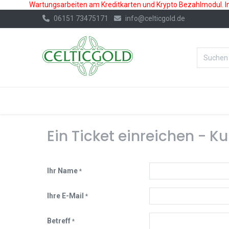
Wartungsarbeiten am Kreditkarten und Krypto Bezahlmodul. In 
06151 73475171
info@celticgold.de
%Bester Prei
GOLD
SILBER
Ein Ticket einreichen - 
Ihr Name
*
Ihre E-Mail
*
Betreff
*