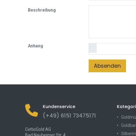
Beschreibung
Anhang
Absenden
Kundenservice
Kategor
(+49) 6151 73475171
Goldmü
Goldbar
CelticGold AG
Silber
Bad Nauheimer Str. 4