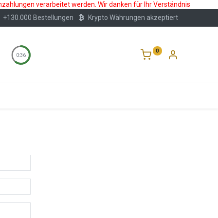
nzahlungen verarbeitet werden. Wir danken für Ihr Verständnis
+130.000 Bestellungen
Krypto Währungen akzeptiert
0
0:35
Wertlagerung
Blog
Über Uns
Häufige F