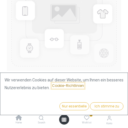
Wir verwenden Cookies auf dieser Website, um Ihnen ein besseres
Cookie-Richtlinien
Nutzererlebnis zu bieten.
Shop
Nugget/Känguru 1/10oz Goldmünze 1999
Preis:
Kaufen
Nur essentielle
Ich stimme zu
370,28
€
Nugget/Känguru 1/10oz
0
Goldmünze 1999
Home
Search
Wishlist
Konto