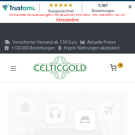
Wartungsarbeiten am Kreditkarten und Krypto Bezahlmodul. In der
✕
Zeit vom 20.07. - 09.08.2026 können keine Krypto oder
Kreditkartenzahlungen verarbeitet werden. Wir danken für Ihr
Verständnis
Versicherter Versand ab 7,50 Euro
Aktuelle Preise
+130.000 Bestellungen
Krypto Währungen akzeptiert
0