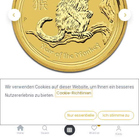
Wir verwenden Cookies auf dieser Website, um Ihnen ein besseres
Cookie-Richtlinien
Nutzererlebnis zu bieten.
Shop
Lunar Affe 1/2oz Goldmünze 2016
Preis:
Kaufen
Nur essentielle
Ich stimme zu
Lunar Affe 1/2oz Goldmünze 2016
1.861,18
€
0
1.861,18
€
Home
Search
Wishlist
Konto