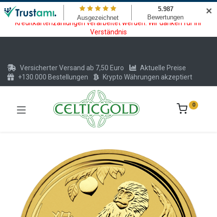
Wartungsarbeiten am Kreditkarten und Krypto Bezahlmodul. In der
✕
Zeit vom 20.07. - 09.08.2026 können keine Krypto oder
Kreditkartenzahlungen verarbeitet werden. Wir danken für Ihr
Verständnis
Versicherter Versand ab 7,50 Euro
Aktuelle Preise
+130.000 Bestellungen
Krypto Währungen akzeptiert
0