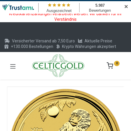
Wartungsarbeiten am Kreditkarten und Krypto Bezahlmodul. In der
✕
Zeit vom 20.07. - 09.08.2026 können keine Krypto oder
Kreditkartenzahlungen verarbeitet werden. Wir danken für Ihr
Verständnis
Versicherter Versand ab 7,50 Euro
Aktuelle Preise
+130.000 Bestellungen
Krypto Währungen akzeptiert
0