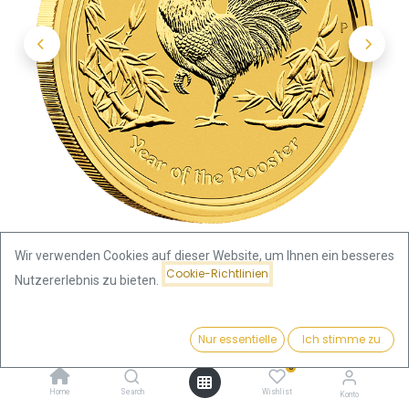
Wir verwenden Cookies auf dieser Website, um Ihnen ein besseres
Cookie-Richtlinien
Nutzererlebnis zu bieten.
Shop
Lunar II Hahn 1/4oz Goldmünze 2017
Preis:
Kaufen
Nur essentielle
Ich stimme zu
Lunar II Hahn 1/4oz Goldmünze
919,21
€
0
2017
Home
Search
Wishlist
Konto