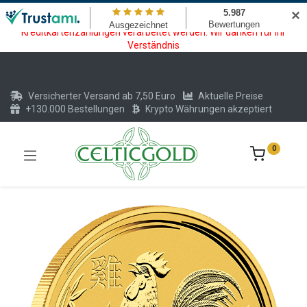
Wartungsarbeiten am Kreditkarten und Krypto Bezahlmodul. In der
✕
Zeit vom 20.07. - 09.08.2026 können keine Krypto oder
Kreditkartenzahlungen verarbeitet werden. Wir danken für Ihr
Verständnis
Versicherter Versand ab 7,50 Euro
Aktuelle Preise
+130.000 Bestellungen
Krypto Währungen akzeptiert
0