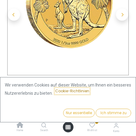
Wir verwenden Cookies auf dieser Website, um Ihnen ein besseres
Cookie-Richtlinien
Nutzererlebnis zu bieten.
Shop
Känguru 1/2 Unze Goldmünze 2020
Preis:
Kaufen
Nur essentielle
Ich stimme zu
Känguru 1/2 Unze Goldmünze
1.993,94
€
0
2020
Home
Search
Wishlist
Konto