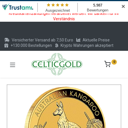
Wartungsarbeiten am Kreditkarten und Krypto Bezahlmodul. In der
✕
Zeit vom 20.07. - 09.08.2026 können keine Krypto oder
Kreditkartenzahlungen verarbeitet werden. Wir danken für Ihr
Verständnis
Versicherter Versand ab 7,50 Euro
Aktuelle Preise
+130.000 Bestellungen
Krypto Währungen akzeptiert
0