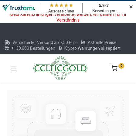
Wartungsarbeiten am Kreditkarten und Krypto Bezahlmodul. In der
✕
Zeit vom 20.07. - 09.08.2026 können keine Krypto oder
Kreditkartenzahlungen verarbeitet werden. Wir danken für Ihr
Verständnis
Versicherter Versand ab 7,50 Euro
Aktuelle Preise
+130.000 Bestellungen
Krypto Währungen akzeptiert
0