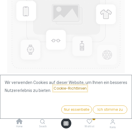
Wir verwenden Cookies auf dieser Website, um Ihnen ein besseres
Cookie-Richtlinien
Nutzererlebnis zu bieten.
Shop
Lunar II Drache 1/4oz Goldmünze 2012
Lunar II Drache 1/4oz Goldmünze
Preis:
Kaufen
Nur essentielle
Ich stimme zu
1.315,64
€
2012
0
Home
Search
Wishlist
Konto
1.315,64
€