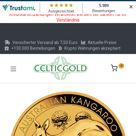
Wartungsarbeiten am Kreditkarten und Krypto Bezahlmodul. In der
✕
Zeit vom 20.07. - 09.08.2026 können keine Krypto oder
Kreditkartenzahlungen verarbeitet werden. Wir danken für Ihr
Verständnis
Versicherter Versand ab 7,50 Euro
Aktuelle Preise
+130.000 Bestellungen
Krypto Währungen akzeptiert
0