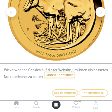
Wir verwenden Cookies auf dieser Website, um Ihnen ein besseres
Cookie-Richtlinien
Nutzererlebnis zu bieten.
Shop
Känguru 1/4 Unze Goldmünze 2021
Preis:
Kaufen
Nur essentielle
Ich stimme zu
Känguru 1/4 Unze Goldmünze
939,75
€
0
2021
Home
Search
Wishlist
Konto