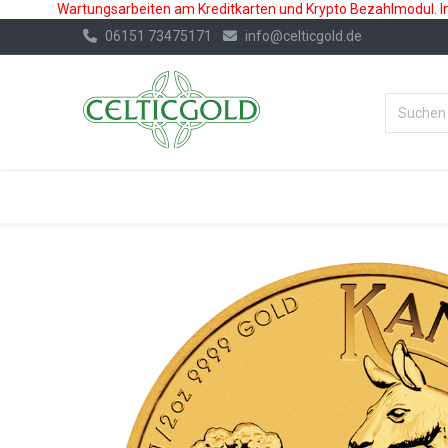
Wartungsarbeiten am Kreditkarten und Krypto Bezahlmodul. In 
06151 73475171
info@celticgold.de
%Bester Prei
GOLD
SILBER