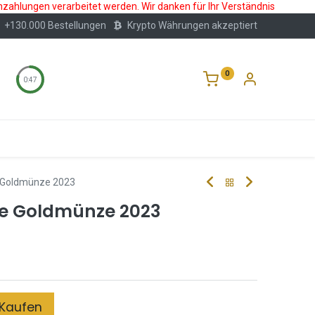
nzahlungen verarbeitet werden. Wir danken für Ihr Verständnis
+130.000 Bestellungen
Krypto Währungen akzeptiert
0
0:46
Wertlagerung
Blog
Über Uns
Häufige F
 Goldmünze 2023
ze Goldmünze 2023
Kaufen