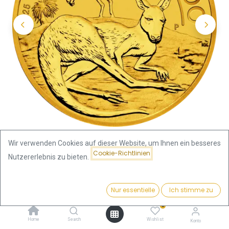
Wir verwenden Cookies auf dieser Website, um Ihnen ein besseres
Cookie-Richtlinien
Nutzererlebnis zu bieten.
Shop
Känguru 1/2 Unze Goldmünze 2025
Preis:
Kaufen
Nur essentielle
Ich stimme zu
Känguru 1/2 Unze Goldmünze
1.993,29
€
0
2025
Home
Search
Wishlist
Konto