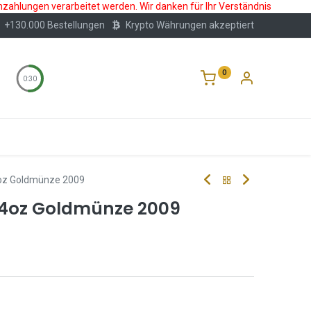
nzahlungen verarbeitet werden. Wir danken für Ihr Verständnis
+130.000 Bestellungen
Krypto Währungen akzeptiert
0
0:30
Wertlagerung
Blog
Über Uns
Häufige F
4oz Goldmünze 2009
1/4oz Goldmünze 2009