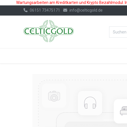
Wartungsarbeiten am Kreditkarten und Krypto Bezahlmodul. In 
06151 73475171
info@celticgold.de
%Bester Prei
GOLD
SILBER