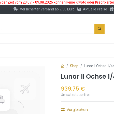
der Zeit vom 20.07. - 09.08.2026 können keine Krypto oder Kreditkarte
Versicherter Versand ab 7,50 Euro
Aktuelle Preise
s
Neu
Edelmetallkonto
Zubehör
Shop
Lunar II Ochse 1/
Lunar II Ochse 
939,75
€
Umsatzsteuerfrei
Vergleichen