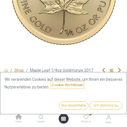
Shop
Maple Leaf 1/4oz Goldmünze 2017
Maple Leaf 1/4oz Goldmünze
Wir verwenden Cookies auf dieser Website, um Ihnen ein besseres
Cookie-Richtlinien
Nutzererlebnis zu bieten.
2017
Preis:
Kaufen
Nur essentielle
Ich stimme zu
Dieses Produkt ist nicht mehr erhältlich.
942,62
€
0
Home
Search
Wishlist
Konto