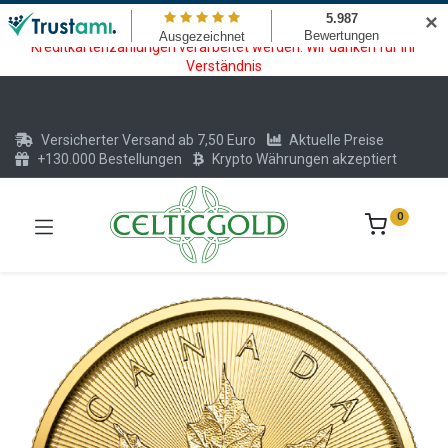
Wartungsarbeiten am Kreditkarten und Krypto Bezahlmodul. In der
✕
Zeit vom 20.07. - 09.08.2026 können keine Krypto oder
Kreditkartenzahlungen verarbeitet werden. Wir danken für Ihr
Verständnis
Versicherter Versand ab 7,50 Euro
Aktuelle Preise
+130.000 Bestellungen
Krypto Währungen akzeptiert
0