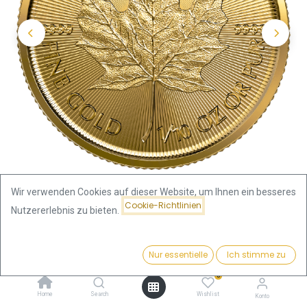
Wir verwenden Cookies auf dieser Website, um Ihnen ein besseres
Cookie-Richtlinien
Nutzererlebnis zu bieten.
Shop
Maple Leaf
Preis:
Maple Leaf 1/10 Unze Goldmünze 2022
Kaufen
Nur essentielle
Ich stimme zu
425,53
€
0
Maple Leaf 1/10 Unze Goldmünze
Home
Search
Wishlist
Konto