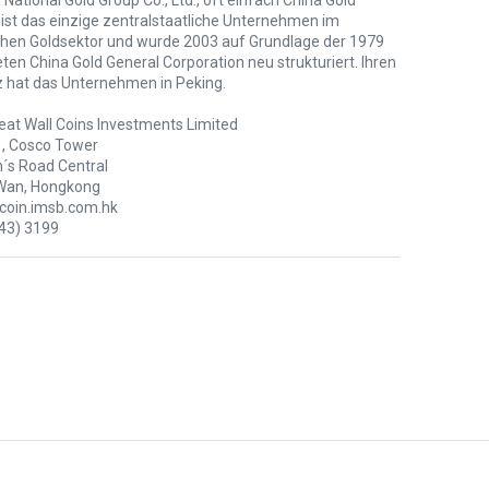
 National Gold Group Co., Ltd., oft einfach China Gold
 ist das einzige zentralstaatliche Unternehmen im
chen Goldsektor und wurde 2003 auf Grundlage der 1979
en China Gold General Corporation neu strukturiert. Ihren
z hat das Unternehmen in Peking.
eat Wall Coins Investments Limited
1, Cosco Tower
´s Road Central
Wan, Hongkong
oin.imsb.com.hk
43) 3199