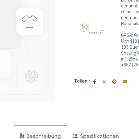
Die China
genannt,
chinesis
gegründet
Hauptsit
GPSR: Gr
Unit 410
183 Quen
Sheung 
info@gwc
+852 (25
Teilen :
Beschreibung
Spezifikationen