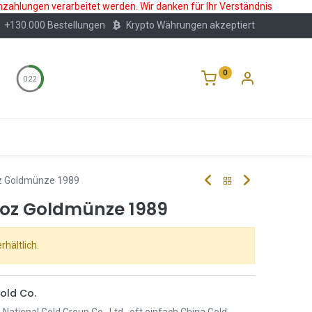
nzahlungen verarbeitet werden. Wir danken für Ihr Verständnis
+130.000 Bestellungen
Krypto Währungen akzeptiert
0
0:22
Wertlagerung
Blog
Über Uns
Häufige F
z Goldmünze 1989
4oz Goldmünze 1989
rhältlich.
old Co.