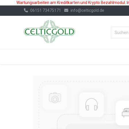
Wartungsarbeiten am Kreditkarten und Krypto Bezahlmodul. In 
06151 73475171
info@celticgold.de
%Bester Prei
GOLD
SILBER