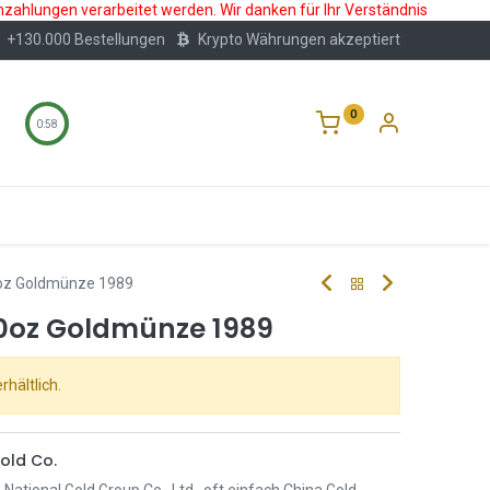
nzahlungen verarbeitet werden. Wir danken für Ihr Verständnis
+130.000 Bestellungen
Krypto Währungen akzeptiert
0
0:57
Wertlagerung
Blog
Über Uns
Häufige F
oz Goldmünze 1989
0oz Goldmünze 1989
rhältlich.
old Co.