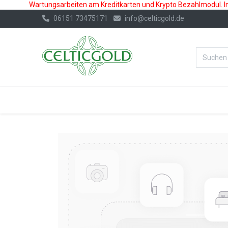
Wartungsarbeiten am Kreditkarten und Krypto Bezahlmodul. In 
06151 73475171
info@celticgold.de
%Bester Prei
GOLD
SILBER