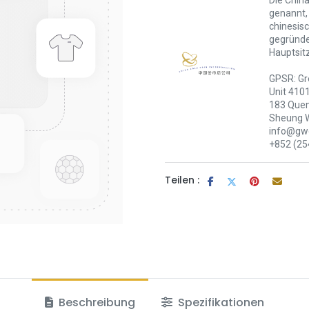
Die China
genannt,
chinesis
gegründet
Hauptsit
GPSR: Gr
Unit 410
183 Quen
Sheung 
info@gwc
+852 (25
Teilen :
Beschreibung
Spezifikationen