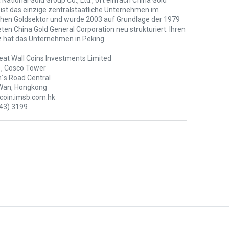
 National Gold Group Co., Ltd., oft einfach China Gold
 ist das einzige zentralstaatliche Unternehmen im
chen Goldsektor und wurde 2003 auf Grundlage der 1979
en China Gold General Corporation neu strukturiert. Ihren
z hat das Unternehmen in Peking.
eat Wall Coins Investments Limited
1, Cosco Tower
´s Road Central
Wan, Hongkong
oin.imsb.com.hk
43) 3199