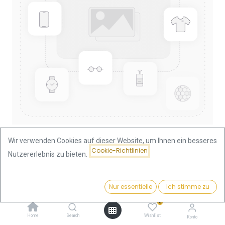
Wir verwenden Cookies auf dieser Website, um Ihnen ein besseres
Cookie-Richtlinien
Nutzererlebnis zu bieten.
Shop
China Panda 1/10oz Goldmünze 1993
China Panda 1/10oz Goldmünze
Preis:
Kaufen
Nur essentielle
Ich stimme zu
368,35
€
1993
0
Home
Search
Wishlist
Konto