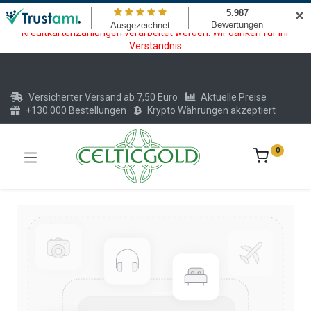
Wartungsarbeiten am Kreditkarten und Krypto Bezahlmodul. In der
✕
Zeit vom 20.07. - 09.08.2026 können keine Krypto oder
Kreditkartenzahlungen verarbeitet werden. Wir danken für Ihr
Verständnis
Versicherter Versand ab 7,50 Euro
Aktuelle Preise
+130.000 Bestellungen
Krypto Währungen akzeptiert
0