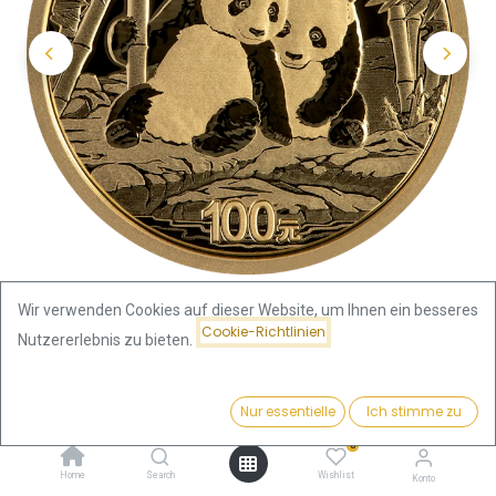
Wir verwenden Cookies auf dieser Website, um Ihnen ein besseres
Cookie-Richtlinien
Nutzererlebnis zu bieten.
Shop
China Panda 8g Goldmünze 2026
Preis:
Kaufen
Nur essentielle
Ich stimme zu
China Panda 8g Goldmünze
1.074,77
€
0
2026
Home
Search
Wishlist
Konto