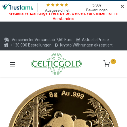
Wartungsarbeiten am Kreditkarten und Krypto Bezahlmodul. In der
✕
Zeit vom 20.07. - 09.08.2026 können keine Krypto oder
Kreditkartenzahlungen verarbeitet werden. Wir danken für Ihr
Verständnis
Versicherter Versand ab 7,50 Euro
Aktuelle Preise
+130.000 Bestellungen
Krypto Währungen akzeptiert
0