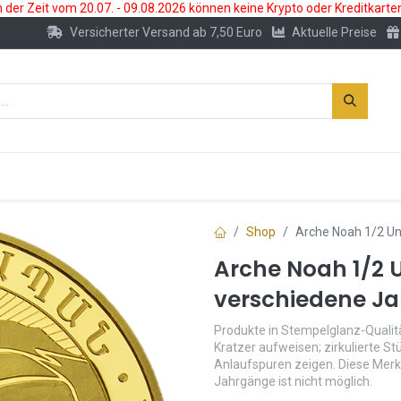
der Zeit vom 20.07. - 09.08.2026 können keine Krypto oder Kreditkarte
Versicherter Versand ab 7,50 Euro
Aktuelle Preise
s
Neu
Edelmetallkonto
Zubehör
Shop
Arche Noah 1/2 Un
Arche Noah 1/2 
verschiedene Ja
Produkte in Stempelglanz-Qualitä
Kratzer aufweisen; zirkulierte S
Anlaufspuren zeigen. Diese Merk
Jahrgänge ist nicht möglich.