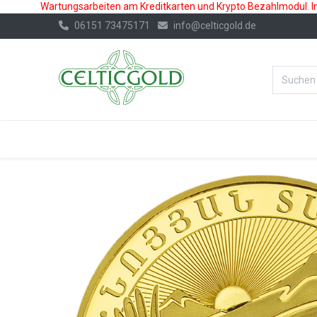
Wartungsarbeiten am Kreditkarten und Krypto Bezahlmodul. In 
06151 73475171
info@celticgold.de
%Bester Prei
GOLD
SILBER