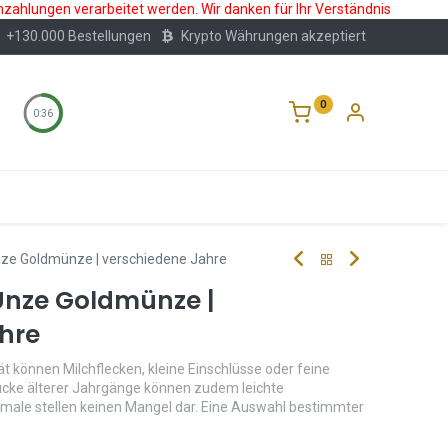
nzahlungen verarbeitet werden. Wir danken für Ihr Verständnis
+130.000 Bestellungen
Krypto Währungen akzeptiert
0
0:36
Wertlagerung
Blog
Über Uns
Häufige F
ze Goldmünze | verschiedene Jahre
Unze Goldmünze |
hre
t können Milchflecken, kleine Einschlüsse oder feine
tücke älterer Jahrgänge können zudem leichte
male stellen keinen Mangel dar. Eine Auswahl bestimmter