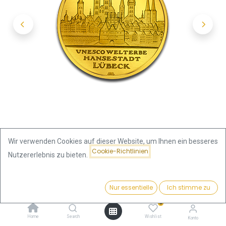
Wir verwenden Cookies auf dieser Website, um Ihnen ein besseres
Cookie-Richtlinien
Nutzererlebnis zu bieten.
Shop
Preis:
100 Euro Lübeck 1/2oz Goldmünze 2007 | Deutschland
Kaufen
Nur essentielle
Ich stimme zu
1.925,24
€
0
100 Euro Lübeck 1/2oz
Home
Search
Wishlist
Konto