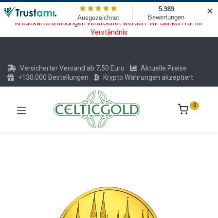
Wartungsarbeiten am Kreditkarten und Krypto Bezahlmodul. In der
✕
Zeit vom 20.07. - 09.08.2026 können keine Krypto oder
Kreditkartenzahlungen verarbeitet werden. Wir danken für Ihr
Verständnis
Versicherter Versand ab 7,50 Euro
Aktuelle Preise
+130.000 Bestellungen
Krypto Währungen akzeptiert
0