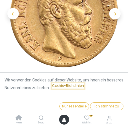
Wir verwenden Cookies auf dieser Website, um Ihnen ein besseres
Cookie-Richtlinien
Nutzererlebnis zu bieten.
Shop
10 Mark König Karl Goldmünze | 1864-1891
Preis:
Kaufen
Nur essentielle
Ich stimme zu
423,66
€
10 Mark König Karl Goldmünze |
0
Home
Search
Wishlist
Konto
1864-1891