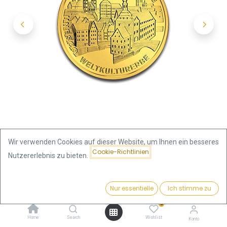
Wir verwenden Cookies auf dieser Website, um Ihnen ein besseres
Cookie-Richtlinien
Nutzererlebnis zu bieten.
Shop
Preis:
100 Euro Bamberg 1/2oz Goldmünze 2004 | Deutschland
Kaufen
Nur essentielle
Ich stimme zu
1.905,64
€
0
100 Euro Bamberg 1/2oz
Home
Search
Wishlist
Konto