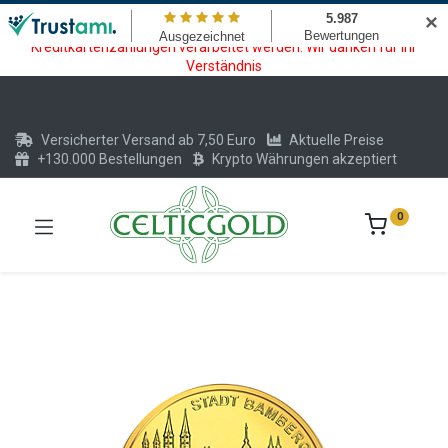
Wartungsarbeiten am Kreditkarten und Krypto Bezahlmodul. In der
✕
Zeit vom 20.07. - 09.08.2026 können keine Krypto oder
Kreditkartenzahlungen verarbeitet werden. Wir danken für Ihr
Verständnis
Versicherter Versand ab 7,50 Euro
Aktuelle Preise
+130.000 Bestellungen
Krypto Währungen akzeptiert
0