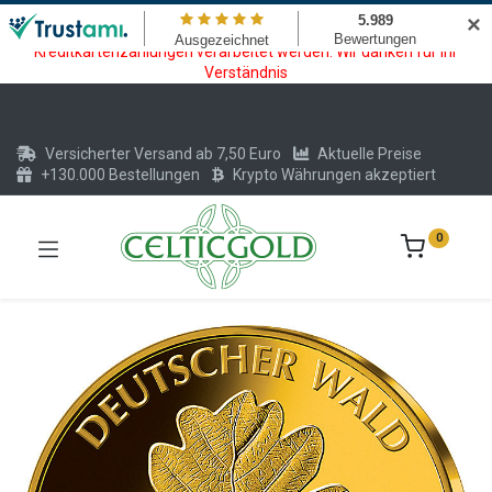
Wartungsarbeiten am Kreditkarten und Krypto Bezahlmodul. In der
✕
Zeit vom 20.07. - 09.08.2026 können keine Krypto oder
Kreditkartenzahlungen verarbeitet werden. Wir danken für Ihr
Verständnis
Versicherter Versand ab 7,50 Euro
Aktuelle Preise
+130.000 Bestellungen
Krypto Währungen akzeptiert
0