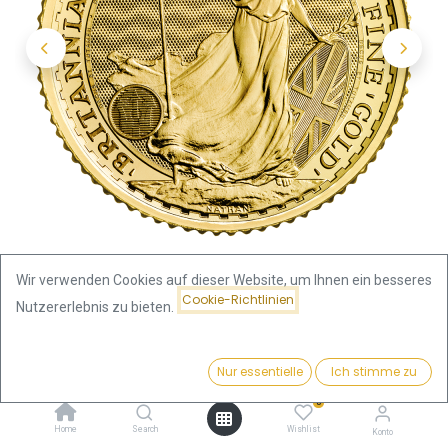
Wir verwenden Cookies auf dieser Website, um Ihnen ein besseres
Cookie-Richtlinien
Nutzererlebnis zu bieten.
Shop
Preis:
Britannia King Charles III 1/10 Unze Goldmünze 2023
Kaufen
Nur essentielle
Ich stimme zu
425,14
€
0
Britannia King Charles III 1/10
Home
Search
Wishlist
Konto