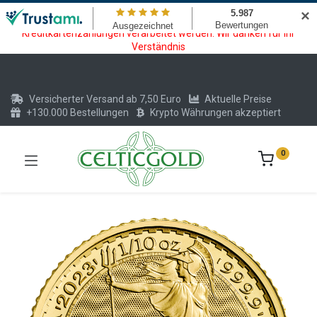
Wartungsarbeiten am Kreditkarten und Krypto Bezahlmodul. In der
✕
Zeit vom 20.07. - 09.08.2026 können keine Krypto oder
Kreditkartenzahlungen verarbeitet werden. Wir danken für Ihr
Verständnis
Versicherter Versand ab 7,50 Euro
Aktuelle Preise
+130.000 Bestellungen
Krypto Währungen akzeptiert
0