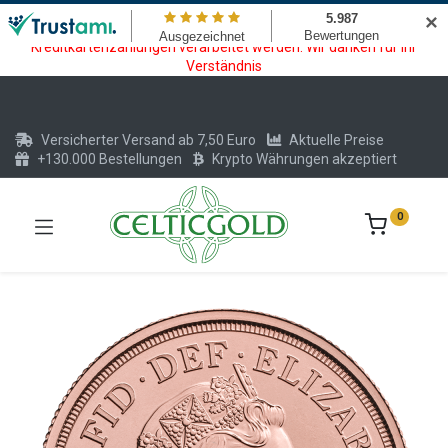
Wartungsarbeiten am Kreditkarten und Krypto Bezahlmodul. In der
✕
Zeit vom 20.07. - 09.08.2026 können keine Krypto oder
Kreditkartenzahlungen verarbeitet werden. Wir danken für Ihr
Verständnis
Versicherter Versand ab 7,50 Euro
Aktuelle Preise
+130.000 Bestellungen
Krypto Währungen akzeptiert
0