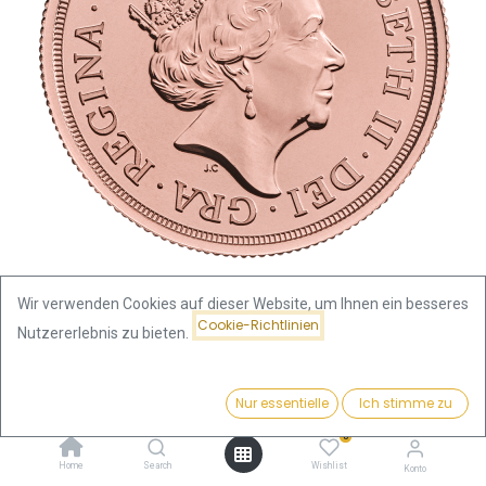
Wir verwenden Cookies auf dieser Website, um Ihnen ein besseres
Cookie-Richtlinien
Nutzererlebnis zu bieten.
Shop
2 Pfund Sovereign Elisabeth II Goldmünze 2022
Preis:
Kaufen
Nur essentielle
Ich stimme zu
1.910,90
€
2 Pfund Sovereign Elisabeth II
0
Goldmünze 2022
Home
Search
Wishlist
Konto