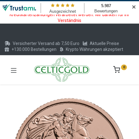
Wartungsarbeiten am Kreditkarten und Krypto Bezahlmodul. In der
✕
Zeit vom 20.07. - 09.08.2026 können keine Krypto oder
Kreditkartenzahlungen verarbeitet werden. Wir danken für Ihr
Verständnis
Versicherter Versand ab 7,50 Euro
Aktuelle Preise
+130.000 Bestellungen
Krypto Währungen akzeptiert
0