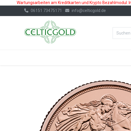
Wartungsarbeiten am Kreditkarten und Krypto Bezahlmodul. In 
06151 73475171
info@celticgold.de
%Bester Prei
GOLD
SILBER