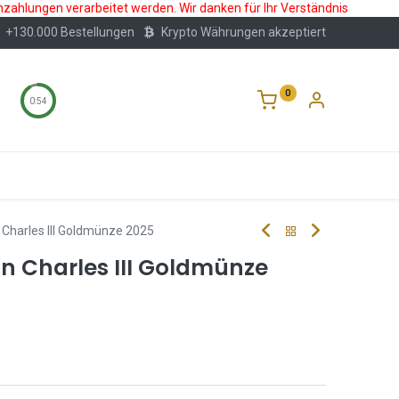
nzahlungen verarbeitet werden. Wir danken für Ihr Verständnis
+130.000 Bestellungen
Krypto Währungen akzeptiert
0
0:53
Wertlagerung
Blog
Über Uns
Häufige F
 Charles III Goldmünze 2025
gn Charles III Goldmünze