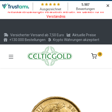
Wartungsarbeiten am Kreditkarten und Krypto Bezahlmodul. In der
✕
Zeit vom 20.07. - 09.08.2026 können keine Krypto oder
Kreditkartenzahlungen verarbeitet werden. Wir danken für Ihr
Verständnis
Versicherter Versand ab 7,50 Euro
Aktuelle Preise
+130.000 Bestellungen
Krypto Währungen akzeptiert
0