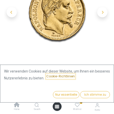
Wir verwenden Cookies auf dieser Website, um Ihnen ein besseres
Cookie-Richtlinien
Nutzererlebnis zu bieten.
Shop
Preis:
20 Franken Napoleon III. Goldmünze | 1861-1870 | Frankreich
Kaufen
Nur essentielle
Ich stimme zu
715,47
€
0
20 Franken Napoleon III.
Home
Search
Wishlist
Konto