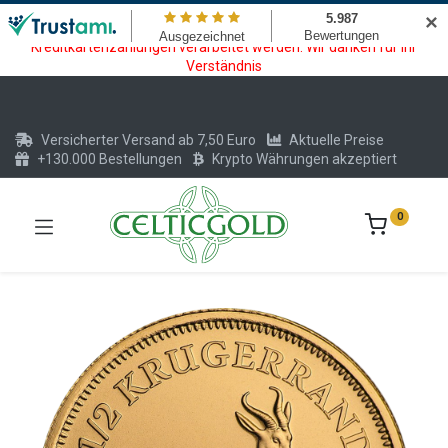
Wartungsarbeiten am Kreditkarten und Krypto Bezahlmodul. In der
✕
Zeit vom 20.07. - 09.08.2026 können keine Krypto oder
Kreditkartenzahlungen verarbeitet werden. Wir danken für Ihr
Verständnis
Versicherter Versand ab 7,50 Euro
Aktuelle Preise
+130.000 Bestellungen
Krypto Währungen akzeptiert
0