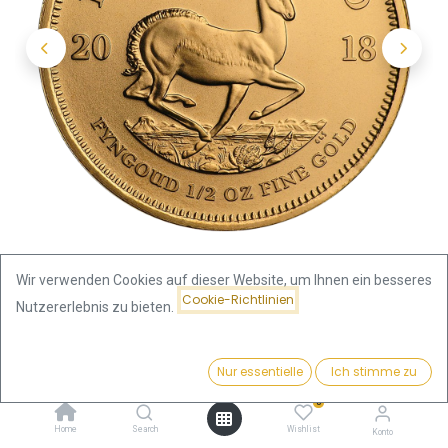
Wir verwenden Cookies auf dieser Website, um Ihnen ein besseres
Cookie-Richtlinien
Nutzererlebnis zu bieten.
Shop
Krügerrand 1/2oz Goldmünze 2018
Preis:
Kaufen
Nur essentielle
Ich stimme zu
Krügerrand 1/2oz Goldmünze
1.875,02
€
0
2018
Home
Search
Wishlist
Konto