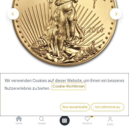
Wir verwenden Cookies auf dieser Website, um Ihnen ein besseres
Cookie-Richtlinien
Nutzererlebnis zu bieten.
Shop
American Eagle 1/2oz Goldmünze 2014
Preis:
Kaufen
Nur essentielle
Ich stimme zu
1.868,64
€
American Eagle 1/2oz
0
Home
Search
Wishlist
Konto
Goldmünze 2014