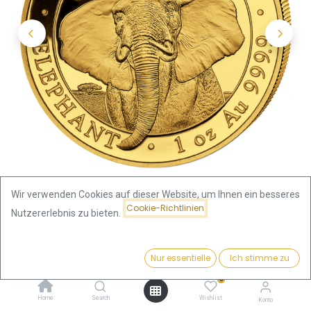
Wir verwenden Cookies auf dieser Website, um Ihnen ein besseres
Cookie-Richtlinien
Nutzererlebnis zu bieten.
Shop
Somalia Elefant
Preis:
Somalia Elefant 1 Unze Goldmünze 2021
Kaufen
Nur essentielle
Ich stimme zu
3.869,27
€
0
Somalia Elefant 1 Unze
Home
Search
Wishlist
Konto