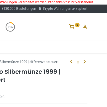
nzahlungen verarbeitet werden. Wir danken für Ihr Verständnis
+130.000 Bestellungen
Krypto Währungen akzeptiert
0
0:05
Wertlagerung
Blog
Über Uns
Häufige F
o Silbermünze 1999 | differenzbesteuert
lo Silbermünze 1999 |
rt
StG