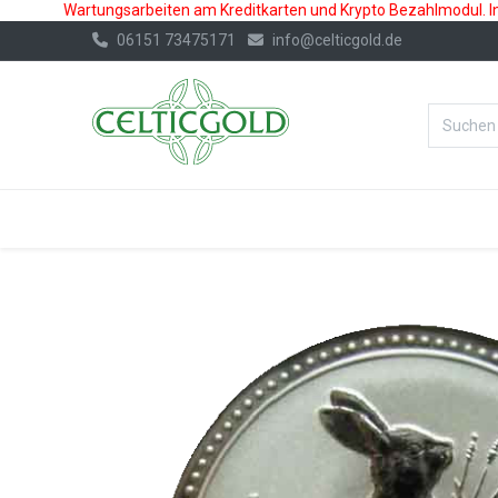
Wartungsarbeiten am Kreditkarten und Krypto Bezahlmodul. In 
06151 73475171
info@celticgold.de
%Bester Prei
GOLD
SILBER