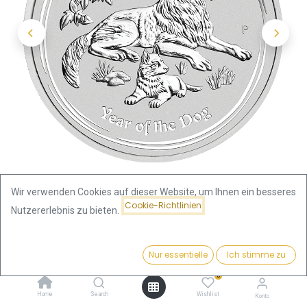
Wir verwenden Cookies auf dieser Website, um Ihnen ein besseres
Cookie-Richtlinien
Nutzererlebnis zu bieten.
Shop
Preis:
Lunar II Hund 1/2 Unze Silbermünze 2018 | differenzbesteuert
Kaufen
Nur essentielle
Ich stimme zu
27,37
€
0
Lunar II Hund 1/2 Unze
Home
Search
Wishlist
Konto