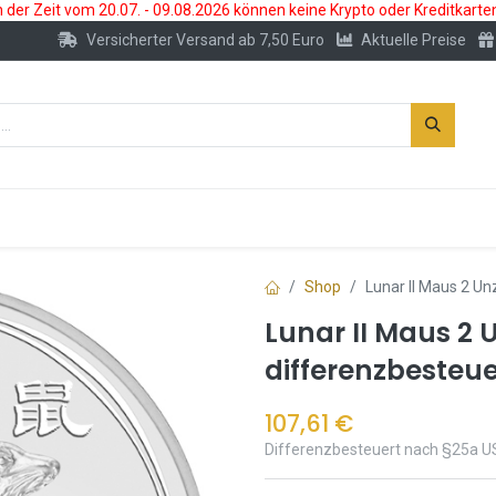
der Zeit vom 20.07. - 09.08.2026 können keine Krypto oder Kreditkarte
Versicherter Versand ab 7,50 Euro
Aktuelle Preise
s
Neu
Edelmetallkonto
Zubehör
Shop
Lunar II Maus 2 U
Lunar II Maus 2 
differenzbesteue
107,61
€
Differenzbesteuert nach §25a U