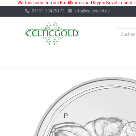
Wartungsarbeiten am Kreditkarten und Krypto Bezahlmodul. In 
06151 73475171
info@celticgold.de
%Bester Prei
GOLD
SILBER