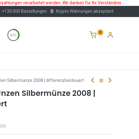
nzahlungen verarbeitet werden. Wir danken für Ihr Verständnis
+130.000 Bestellungen
Krypto Währungen akzeptiert
0
0:21
Wertlagerung
Blog
Über Uns
Häufige F
nzen Silbermünze 2008 | differenzbesteuert
Unzen Silbermünze 2008 |
rt
StG