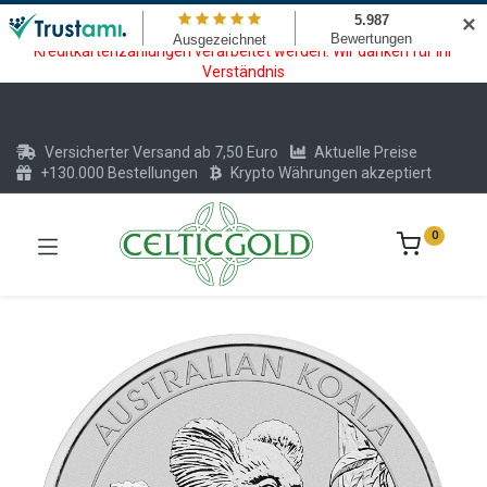
Wartungsarbeiten am Kreditkarten und Krypto Bezahlmodul. In der
✕
Zeit vom 20.07. - 09.08.2026 können keine Krypto oder
Kreditkartenzahlungen verarbeitet werden. Wir danken für Ihr
Verständnis
Versicherter Versand ab 7,50 Euro
Aktuelle Preise
+130.000 Bestellungen
Krypto Währungen akzeptiert
0