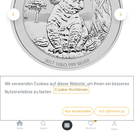
Wir verwenden Cookies auf dieser Website, um Ihnen ein besseres
Cookie-Richtlinien
Nutzererlebnis zu bieten.
Shop
Koala 1 Kilo Silbermünze 2017 | differenzbesteuert
Preis:
Kaufen
Nur essentielle
Ich stimme zu
2.212,50
€
Koala 1 Kilo Silbermünze 2017 |
0
Home
Search
Wishlist
Konto
differenzbesteuert