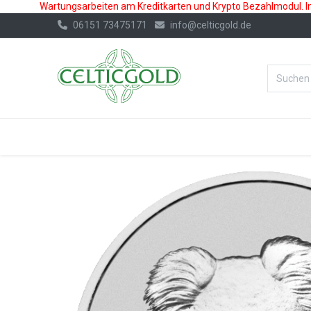
Wartungsarbeiten am Kreditkarten und Krypto Bezahlmodul. In 
06151 73475171
info@celticgold.de
%Bester Prei
GOLD
SILBER