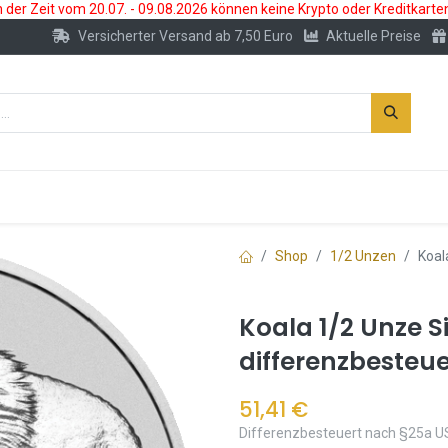
der Zeit vom 20.07. - 09.08.2026 können keine Krypto oder Kreditkarte
Versicherter Versand ab 7,50 Euro
Aktuelle Preise
s
Neu
Edelmetallkonto
Zubehör
Shop
1/2 Unzen
Koal
Koala 1/2 Unze S
differenzbesteue
51,41
€
Differenzbesteuert nach §25a U