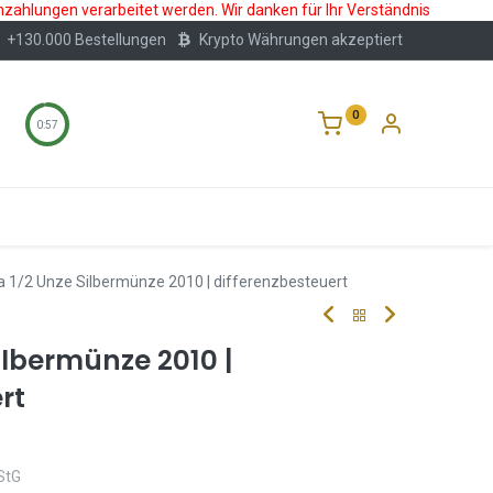
nzahlungen verarbeitet werden. Wir danken für Ihr Verständnis
+130.000 Bestellungen
Krypto Währungen akzeptiert
0
0:56
Wertlagerung
Blog
Über Uns
Häufige F
a 1/2 Unze Silbermünze 2010 | differenzbesteuert
ilbermünze 2010 |
rt
StG