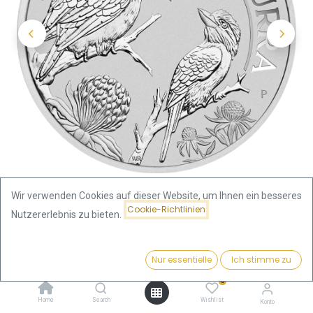
Wir verwenden Cookies auf dieser Website, um Ihnen ein besseres
Cookie-Richtlinien
Nutzererlebnis zu bieten.
Shop
Preis:
Kookaburra 1 Kilo Silbermünze 2023 | differenzbesteuert
Kaufen
Nur essentielle
Ich stimme zu
2.301,00
€
0
Kookaburra 1 Kilo Silbermünze
Home
Search
Wishlist
Konto