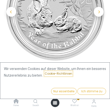
Wir verwenden Cookies auf dieser Website, um Ihnen ein besseres
Cookie-Richtlinien
Nutzererlebnis zu bieten.
Shop
Preis:
Lunar II Hase 1 Kilo Silbermünze 2011 | differenzbesteuert
Kaufen
Nur essentielle
Ich stimme zu
2.566,50
€
0
Lunar II Hase 1 Kilo Silbermünze
Home
Search
Wishlist
Konto