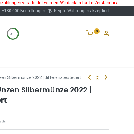
nzahlungen verarbeitet werden. Wir danken für Ihr Verständnis
+130.000 Bestellungen
Krypto Währungen akzeptiert
0
0:41
Wertlagerung
Blog
Über Uns
Häufige F
Unzen Silbermünze 2022 | differenzbesteuert
 Unzen Silbermünze 2022 |
rt
StG