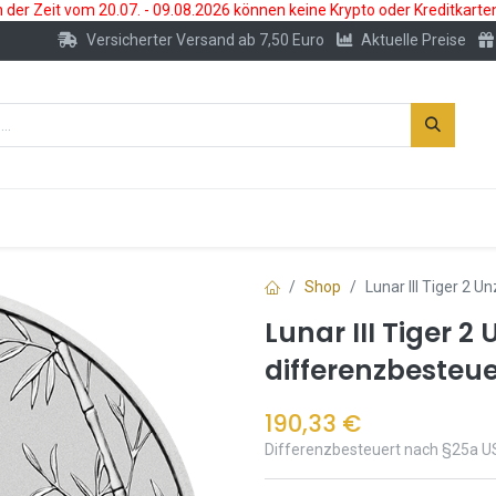
der Zeit vom 20.07. - 09.08.2026 können keine Krypto oder Kreditkarte
Versicherter Versand ab 7,50 Euro
Aktuelle Preise
s
Neu
Edelmetallkonto
Zubehör
Shop
Lunar III Tiger 2 
Lunar III Tiger 2
differenzbesteue
190,33
€
Differenzbesteuert nach §25a U