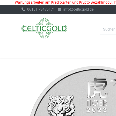
Wartungsarbeiten am Kreditkarten und Krypto Bezahlmodul. In 
06151 73475171
info@celticgold.de
%Bester Prei
GOLD
SILBER